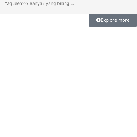
Yaqueen??? Banyak yang bilang …
Explore more