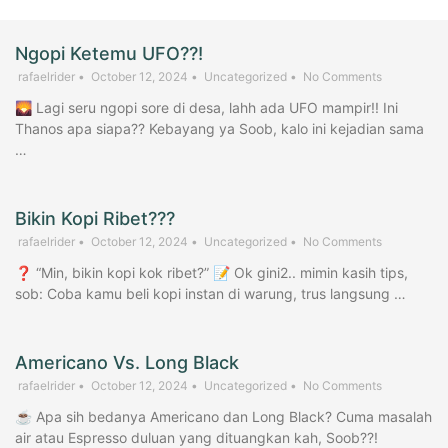
Ngopi Ketemu UFO??!
rafaelrider
•
October 12, 2024
•
Uncategorized
•
No Comments
🌄 Lagi seru ngopi sore di desa, lahh ada UFO mampir!! Ini
Thanos apa siapa?? Kebayang ya Soob, kalo ini kejadian sama
…
Bikin Kopi Ribet???
rafaelrider
•
October 12, 2024
•
Uncategorized
•
No Comments
❓ “Min, bikin kopi kok ribet?” 📝 Ok gini2.. mimin kasih tips,
sob: Coba kamu beli kopi instan di warung, trus langsung …
Americano Vs. Long Black
rafaelrider
•
October 12, 2024
•
Uncategorized
•
No Comments
☕️ Apa sih bedanya Americano dan Long Black? Cuma masalah
air atau Espresso duluan yang dituangkan kah, Soob??!