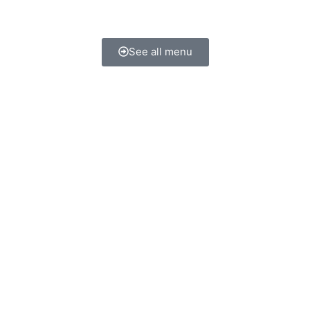
See all menu